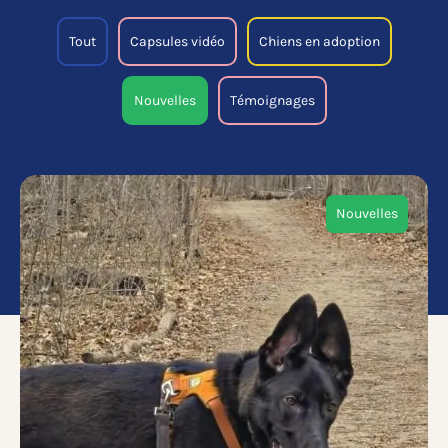
Tout
Capsules vidéo
Chiens en adoption
Nouvelles
Témoignages
Nouvelles