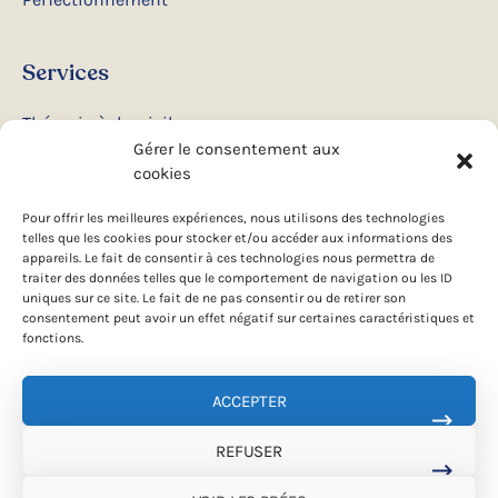
Services
Thérapie à domicile
Gérer le consentement aux
Ateliers et conférences
cookies
Camps d’été
Pour offrir les meilleures expériences, nous utilisons des technologies
telles que les cookies pour stocker et/ou accéder aux informations des
appareils. Le fait de consentir à ces technologies nous permettra de
Suivez-nous
traiter des données telles que le comportement de navigation ou les ID
uniques sur ce site. Le fait de ne pas consentir ou de retirer son
consentement peut avoir un effet négatif sur certaines caractéristiques et
Facebook
fonctions.
Instagram
ACCEPTER
REFUSER
© 2026 Formation Intervenants Canins. Tous droits réservés.
Conception web par
TREIZE