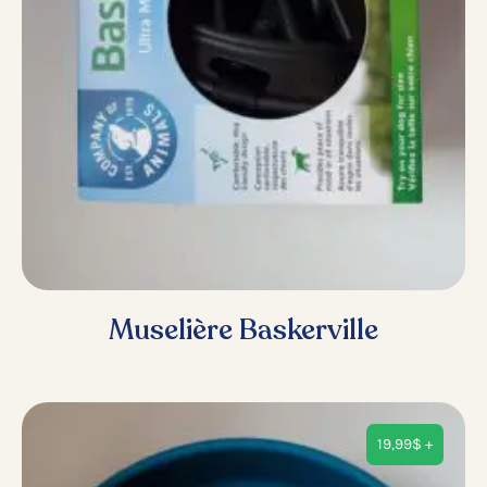
Muselière Baskerville
19,99
$
+