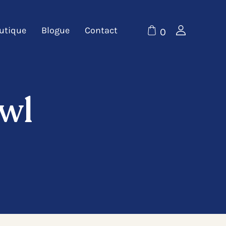
utique
Blogue
Contact
0
wl