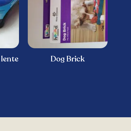
 lente
Dog Brick