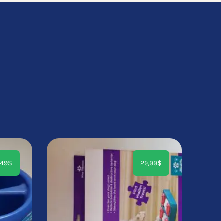
,49
$
29,99
$