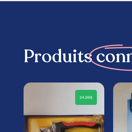
Produits
con
24,99
$