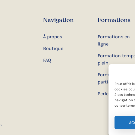
Navigation
Formations
À propos
Formations en
ligne
Boutique
Formation temp
FAQ
plein
Formation temp
partiel
Pour offrir 
cookies pour
Perfectionnemen
à ces techno
navigation o
consentement
AC
s.