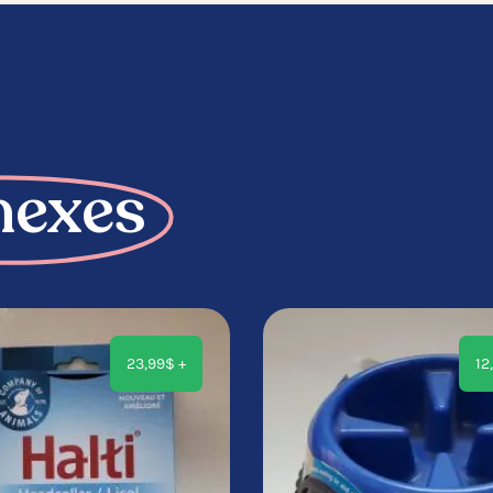
nexes
23,99
$
+
12