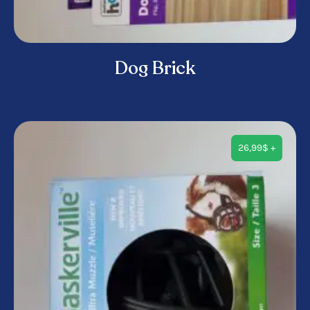
Dog Brick
26,99
$
+