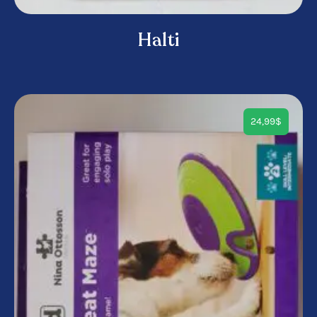
Halti
24,99
$