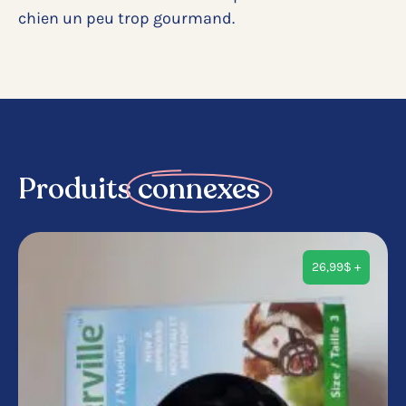
chien un peu trop gourmand.
Produits
connexes
26,99
$
+