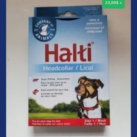
23,99
$
+