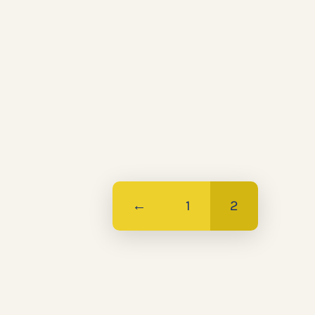
←
1
2