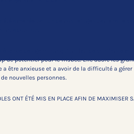
 été amenée par un de nos refuges partenaire car
 sont adoption.
résence des gens lorsqu’un lien de confiance est cr
up de potentiel pour le frisbee. Elle adore les gra
e a être anxieuse et a avoir de la difficulté a gér
t de nouvelles personnes.
OLES ONT ÉTÉ MIS EN PLACE AFIN DE MAXIMISER S