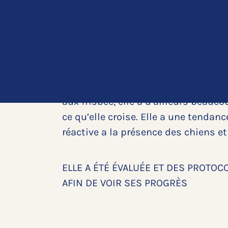
Cette magnifique demoiselle nous a
comportement qui rendait difficile
Zexi adore le contact humain et la p
aux frisbee, elle a d’ailleurs beauco
ce qu’elle croise. Elle a une tendanc
réactive a la présence des chiens e
ELLE A ÉTÉ ÉVALUÉE ET DES PROTOC
AFIN DE VOIR SES PROGRÈS