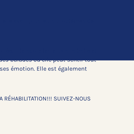
 elle avait plusieurs problèmes de
ée. Elle adore les ejux a la balle et
ndes balades ou elle peut sentir tout
er ses émotion. Elle est également
A RÉHABILITATION!!! SUIVEZ-NOUS