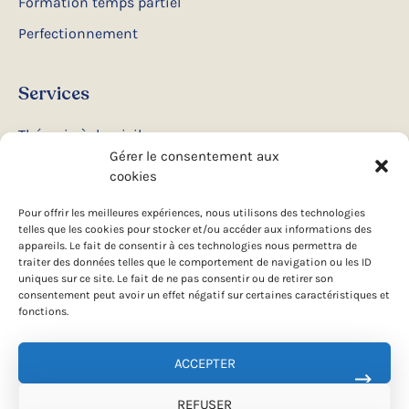
Formation temps partiel
Perfectionnement
Services
Thérapie à domicile
Gérer le consentement aux
Ateliers et conférences
cookies
Camps d’été
Pour offrir les meilleures expériences, nous utilisons des technologies
telles que les cookies pour stocker et/ou accéder aux informations des
appareils. Le fait de consentir à ces technologies nous permettra de
Suivez-nous
traiter des données telles que le comportement de navigation ou les ID
uniques sur ce site. Le fait de ne pas consentir ou de retirer son
consentement peut avoir un effet négatif sur certaines caractéristiques et
Facebook
fonctions.
Instagram
ACCEPTER
REFUSER