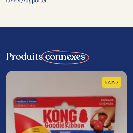
lancer/rapporter.
Produits
connexes
22,99
$