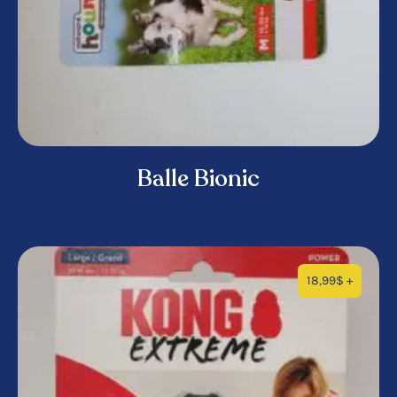
Balle Bionic
18,99
$
+