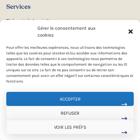
Services
Thérapie à domicile
Gérer le consentement aux
Ateliers et conférences
cookies
Camps d’été
Pour offrir les meilleures expériences, nous utilisons des technologies
telles que les cookies pour stocker et/ou accéder aux informations des
appareils. Le fait de consentir à ces technologies nous permettra de
Suivez-nous
traiter des données telles que le comportement de navigation ou les ID
uniques sur ce site. Le fait de ne pas consentir ou de retirer son
consentement peut avoir un effet négatif sur certaines caractéristiques et
Facebook
fonctions.
Instagram
ACCEPTER
REFUSER
© 2026 Formation Intervenants Canins. Tous droits réservés.
Conception web par
TREIZE
VOIR LES PRÉFS